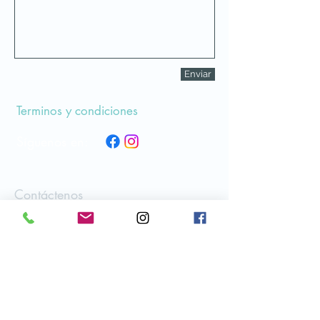
Enviar
Terminos y condiciones
Síguenos en:
Contáctenos
(57) 300 379 8695
Vereda Cuchilla de los Santa, via
la Linda / Mundo Cre
ciente.
Manizales, Caldas.
erescreciente@gmail.com
Colombia.