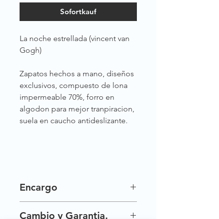
Sofortkauf
La noche estrellada (vincent van
Gogh)
Zapatos hechos a mano, diseños
exclusivos, compuesto de lona
impermeable 70%, forro en
algodon para mejor tranpiracion,
suela en caucho antideslizante.
Encargo
Nuestros zapatos son exclusivos por
Cambio y Garantia.
esta razon no siempre los tenemos