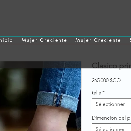
Inicio
Mujer Creciente
Mujer Creciente
Clasico pri
Prix
265 000 $CO
talla
*
Sélectionner
Dimencion del p
Sélectionner