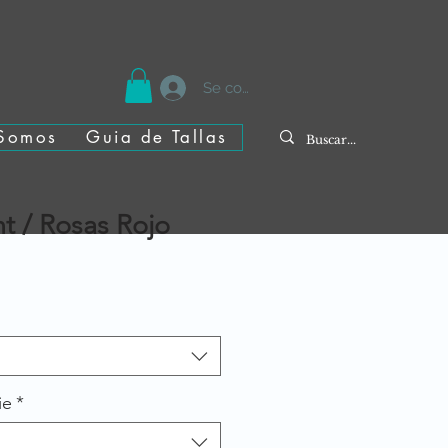
Se connecter
Somos
Guia de Tallas
nt / Rosas Rojo
ie
*