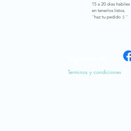
15 a 20 dias habiles
en tenerlos listos.
´´haz tu pedido :) ´´
Síguenos en:
Terminos y condiciones
a