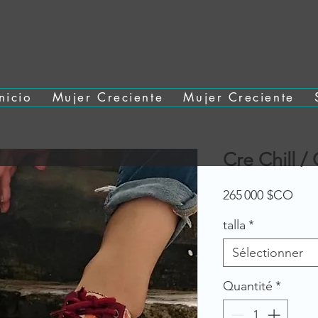
Inicio
Mujer Creciente
Mujer Creciente
Cre Chill /
Prix
265 000 $CO
talla
*
Sélectionner
Quantité
*