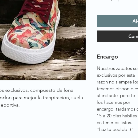
Aj
Com
Encargo
Nuestros zapatos so
exclusivos por esta
razon no siempre lo
tenemos disponible
os exclusivos, compuesto de lona
al instante, pero te
don para mejor la tranpiracion, suela
los hacemos por
eportiva.
encargo, tardamos 
15 a 20 dias habiles
en tenerlos listos.
´´haz tu pedido :) ´´