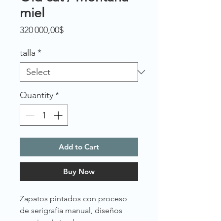
miel
Price
320 000,00$
talla
*
Quantity
*
Add to Cart
Buy Now
Zapatos pintados con proceso
de serigrafia manual, diseños