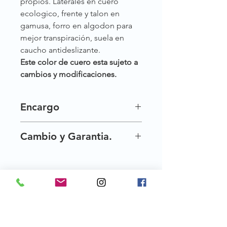
propios. Laterales en cuero
ecologico, frente y talon en
gamusa, forro en algodon para
mejor transpiración, suela en
caucho antideslizante.
Este color de cuero esta sujeto a
cambios y modificaciones.
Encargo
Nuestros zapatos son exclusivos por
Cambio y Garantia.
esta razon no siempre los tenemos
disponibles al instante, pero te los
Una vez entregados tus crecientes,
hacemos por encargo, tardamos de
tienes 30 dias para hacer cambio de
15 a 20 dias habiles en tenerlos
talla.
listos. ´´haz tu pedido :) ´´
Creciente te da 90 dias de garantia
por defectos de fabrica.
Terminos y condiciones