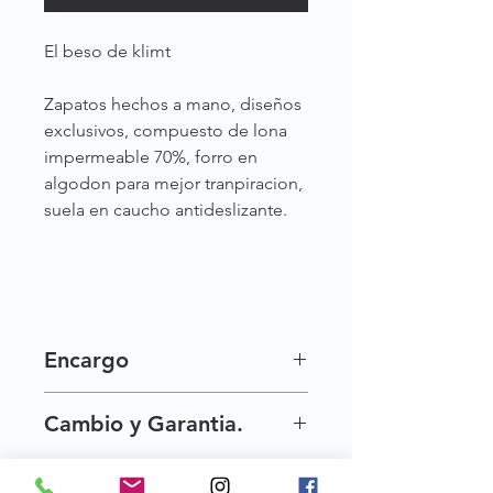
El beso de klimt
Zapatos hechos a mano, diseños
exclusivos, compuesto de lona
impermeable 70%, forro en
algodon para mejor tranpiracion,
suela en caucho antideslizante.
Encargo
Nuestros zapatos son exclusivos por
Cambio y Garantia.
esta razon no siempre los tenemos
disponibles al instante, pero te los
Una vez entregados tus crecientes,
hacemos por encargo, tardamos de
tienes 30 dias para hacer cambio de