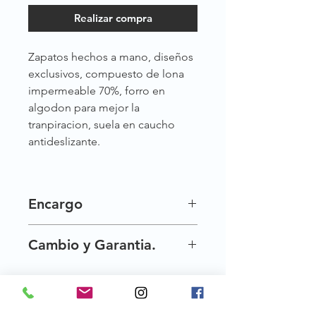
Realizar compra
Zapatos hechos a mano, diseños
exclusivos, compuesto de lona
impermeable 70%, forro en
algodon para mejor la
tranpiracion, suela en caucho
antideslizante.
Encargo
Nuestros zapatos son exclusivos por
Cambio y Garantia.
esta razon no siempre los tenemos
disponibles al instante, pero te los
Una vez entregados tus crecientes,
hacemos por encargo, tardamos de
tienes 30 dias para hacer cambio de
15 a 20 dias habiles en tenerlos
talla.
listos. ´´haz tu pedido :) ´´