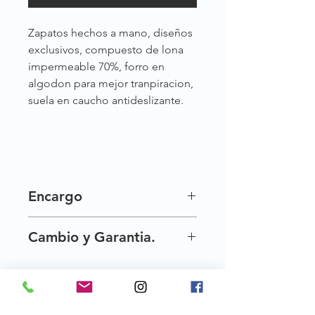
Zapatos hechos a mano, diseños
exclusivos, compuesto de lona
impermeable 70%, forro en
algodon para mejor tranpiracion,
suela en caucho antideslizante.
Encargo
Nuestros zapatos son exclusivos por
Cambio y Garantia.
esta razon no siempre los tenemos
disponibles al instante, pero te los
Una vez entregados tus crecientes,
hacemos por encargo, tardamos de
tienes 30 dias para hacer cambio de
15 a 20 dias habiles en tenerlos
talla.
listos. ´´haz tu pedido :) ´´
Creciente te da 90 dias de garantia