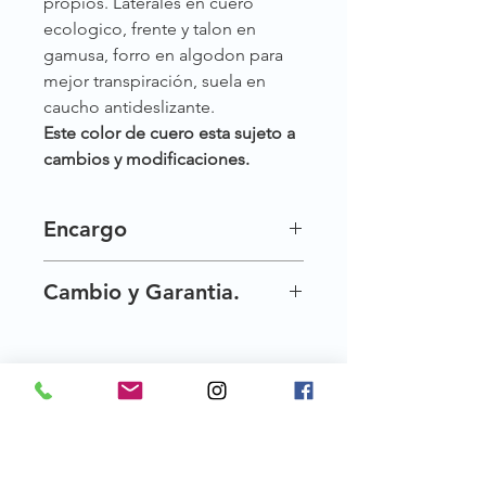
propios. Laterales en cuero
ecologico, frente y talon en
gamusa, forro en algodon para
mejor transpiración, suela en
caucho antideslizante.
Este color de cuero esta sujeto a
cambios y modificaciones.
Encargo
Nuestros zapatos son exclusivos por
Cambio y Garantia.
esta razon no siempre los tenemos
disponibles al instante, pero te los
Una vez entregados tus crecientes,
hacemos por encargo, tardamos de
tienes 30 dias para hacer cambio de
15 a 20 dias habiles en tenerlos
talla.
listos. ´´haz tu pedido :) ´´
Creciente te da 90 dias de garantia
por defectos de fabrica.
Terminos y condiciones